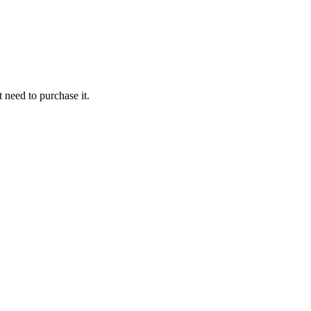
t need to purchase it.
n aus Zahlen und Buchstaben enthalten, mindestens 1 Großbuchstaben
e Website zu.
Datenschutzerklärung