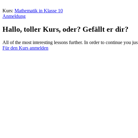
Kurs:
Mathematik in Klasse 10
Anmeldung
Hallo, toller Kurs, oder? Gefällt er dir?
All of the most interesting lessons further. In order to continue you jus
Für den Kurs anmelden
Anmelden
Das Passwort muss mindestens 8 Zeiche
Ich stimme der Speicherung und Verarbeitung meiner Daten durch di
Angemeldet bleiben
Anmelden
Registrieren
Passwort wiederherstellen