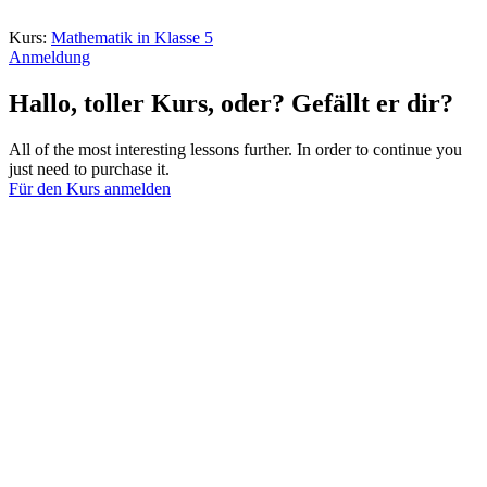
Kurs:
Mathematik in Klasse 5
Anmeldung
Hallo, toller Kurs, oder? Gefällt er dir?
All of the most interesting lessons further. In order to continue you
just need to purchase it.
Für den Kurs anmelden
Anmelden
Das Passwort muss mindestens 8
Zeichen aus Zahlen und Buchstaben enthalten, mindestens 1
Großbuchstaben enthalten
Ich stimme der Speicherung und Verarbeitung meiner Daten durch
die Website zu.
Datenschutzerklärung
Angemeldet bleiben